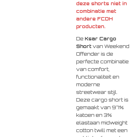
deze shorts niet in
combinatie met
andere FCDH
producten.
De
Ksar Cargo
Short
van
Weekend
Offender
is de
perfecte combinatie
van comfort,
functionaliteit en
moderne
streetwear stijl.
Deze cargo short is
gemaakt van 97%
katoen en 3%
elastaan midweight
cotton twill met een