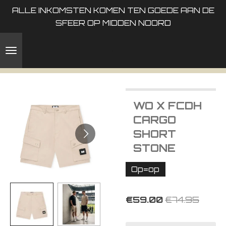
ALLE INKOMSTEN KOMEN TEN GOEDE AAN DE
Skip
SFEER OP MIDDEN NOORD
to
main
content
WO X FCDH
CARGO
SHORT
STONE
Op=op
€59.00
€74.95