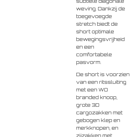
subtiele diagonale
weving. Dankzij de
toegevoegde
stretch biedt de
short optimale
bewegingsvrijheid
en een
comfortabele
pasvorm.
De short is voorzien
van een ritssluiting
met een WO
branded knoop,
grote 3D
cargozakken met
gebogen klep en
merkknopen, en
zijzakken met