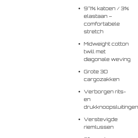
97% katoen / 3%
elastaan –
comfortabele
stretch
Midweight cotton
twill met
diagonale weving
Grote 3D
cargozakken
Verborgen rits-
en
drukknoopsluitinge
Verstevigde
riemlussen